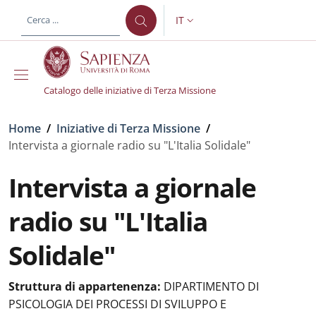
Salta al contenuto principale
Skip to footer content
IT
SELETTORE LINGUA: CURREN
Catalogo delle iniziative di Terza Missione
Briciole di pane
Home
/
Iniziative di Terza Missione
/
Intervista a giornale radio su "L'Italia Solidale"
Intervista a giornale
radio su "L'Italia
Solidale"
Struttura di appartenenza:
DIPARTIMENTO DI
PSICOLOGIA DEI PROCESSI DI SVILUPPO E