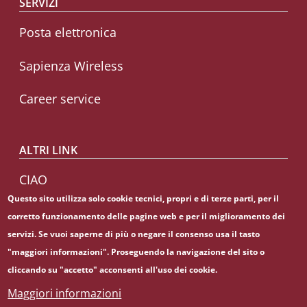
SERVIZI
Posta elettronica
Sapienza Wireless
Career service
ALTRI LINK
CIAO
Questo sito utilizza solo cookie tecnici, propri e di terze parti, per il
Sapienza Store
corretto funzionamento delle pagine web e per il miglioramento dei
servizi. Se vuoi saperne di più o negare il consenso usa il tasto
"maggiori informazioni". Proseguendo la navigazione del sito o
cliccando su "accetto" acconsenti all'uso dei cookie.
© Sapienza Università di Roma - Piazzale Aldo Moro 5,
Maggiori informazioni
00185 Roma - (+39) 06 49911 - C.F.: 80209930587 - P. Iva: