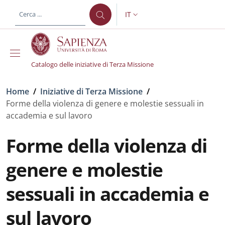
Salta al contenuto principale
Skip to footer content
IT
SELETTORE LINGUA: CURREN
Catalogo delle iniziative di Terza Missione
Briciole di pane
Home
/
Iniziative di Terza Missione
/
Forme della violenza di genere e molestie sessuali in
accademia e sul lavoro
Forme della violenza di
genere e molestie
sessuali in accademia e
sul lavoro