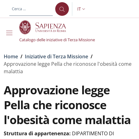
Salta al contenuto principale
Skip to footer content
IT
SELETTORE LINGUA: CURREN
Catalogo delle iniziative di Terza Missione
Briciole di pane
Home
/
Iniziative di Terza Missione
/
Approvazione legge Pella che riconosce l'obesità come
malattia
Approvazione legge
Pella che riconosce
l'obesità come malattia
Struttura di appartenenza:
DIPARTIMENTO DI