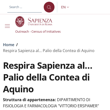
Skip to main content
Skip to footer content
EN
LANGUAGE SWITCHER: CURR
Outreach - Census of Initiatives
Breadcrumb
Home
/
Respira Sapienza al… Palio della Contea di Aquino
Respira Sapienza al…
Palio della Contea di
Aquino
Struttura di appartenenza:
DIPARTIMENTO DI
FISIOLOGIA E FARMACOLOGIA "VITTORIO ERSPAMER"