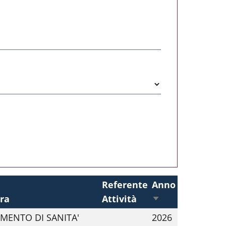
Referente
Anno
ura
Attività
Ordina in modo
IMENTO DI SANITA'
2026