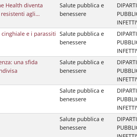
ne Health diventa
Salute pubblica e
DIPART
resistenti agli…
benessere
PUBBLI
INFETTI
cinghiale e i parassiti
Salute pubblica e
DIPART
benessere
PUBBLI
INFETTI
enza: una sfida
Salute pubblica e
DIPART
ndivisa
benessere
PUBBLI
INFETTI
Salute pubblica e
DIPART
benessere
PUBBLI
INFETTI
Salute pubblica e
DIPART
benessere
PUBBLI
INFETTI