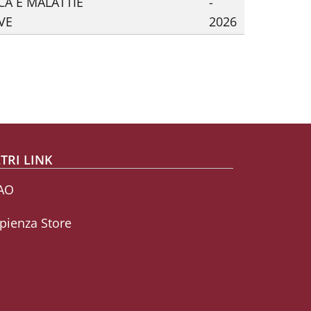
CA E MALATTIE
-
VE
2026
uccessiva
TRI LINK
AO
pienza Store