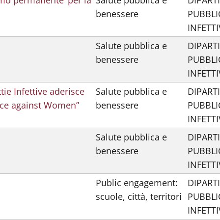
ismo permanente’ per la
Salute pubblica e
DIPART
benessere
PUBBLI
INFETTI
Salute pubblica e
DIPART
benessere
PUBBLI
INFETTI
tie Infettive aderisce
Salute pubblica e
DIPART
nce against Women”
benessere
PUBBLI
INFETTI
Salute pubblica e
DIPART
benessere
PUBBLI
INFETTI
Public engagement:
DIPART
scuole, città, territori
PUBBLI
INFETTI