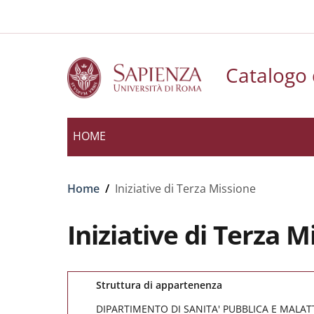
Slim to
Salta al contenuto principale
Skip to footer content
Catalogo d
HOME
Briciole di pane
Home
/
Iniziative di Terza Missione
Iniziative di Terza M
Struttura di appartenenza