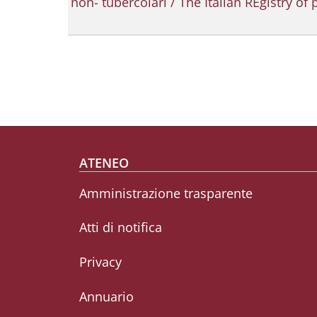
non- tubercolari / The Italian REgistry 
Footer menu
ATENEO
Amministrazione trasparente
Atti di notifica
Privacy
Annuario