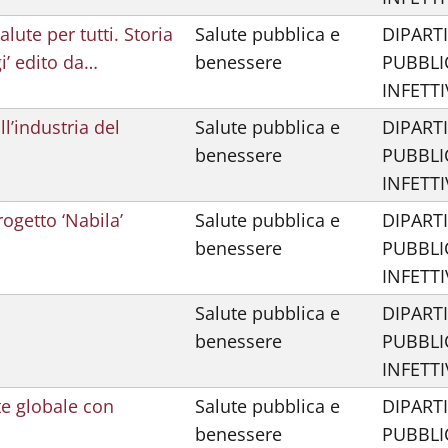
lute per tutti. Storia
Salute pubblica e
DIPART
gi’ edito da…
benessere
PUBBLI
INFETTI
ll’industria del
Salute pubblica e
DIPART
benessere
PUBBLI
INFETTI
rogetto ‘Nabila’
Salute pubblica e
DIPART
benessere
PUBBLI
INFETTI
Salute pubblica e
DIPART
benessere
PUBBLI
INFETTI
te globale con
Salute pubblica e
DIPART
benessere
PUBBLI