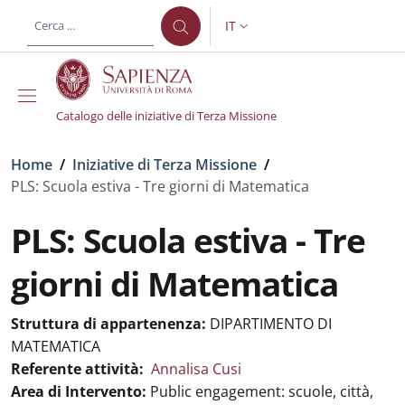
Salta al contenuto principale
Skip to footer content
IT
SELETTORE LINGUA: CURREN
Catalogo delle iniziative di Terza Missione
Briciole di pane
Home
/
Iniziative di Terza Missione
/
PLS: Scuola estiva - Tre giorni di Matematica
PLS: Scuola estiva - Tre
giorni di Matematica
Struttura di appartenenza:
DIPARTIMENTO DI
MATEMATICA
Referente attività:
Annalisa Cusi
Area di Intervento:
Public engagement: scuole, città,