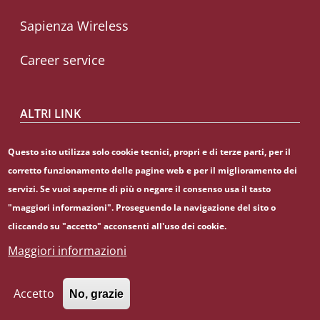
Sapienza Wireless
Career service
ALTRI LINK
CIAO
Questo sito utilizza solo cookie tecnici, propri e di terze parti, per il
corretto funzionamento delle pagine web e per il miglioramento dei
Sapienza Store
servizi. Se vuoi saperne di più o negare il consenso usa il tasto
"maggiori informazioni". Proseguendo la navigazione del sito o
cliccando su "accetto" acconsenti all'uso dei cookie.
Maggiori informazioni
© Sapienza Università di Roma - Piazzale Aldo Moro 5,
00185 Roma - (+39) 06 49911 - C.F.: 80209930587 - P. Iva:
02133771002
Accetto
No, grazie