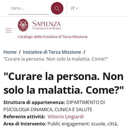
Salta al contenuto principale
Skip to footer content
IT
SELETTORE LINGUA: CURREN
Catalogo delle iniziative di Terza Missione
Briciole di pane
Home
/
Iniziative di Terza Missione
/
"Curare la persona. Non solo la malattia. Come?"
"Curare la persona. Non
solo la malattia. Come?"
Struttura di appartenenza:
DIPARTIMENTO DI
PSICOLOGIA DINAMICA, CLINICA E SALUTE
Referente attività:
Vittorio Lingiardi
Area di Intervento:
Public engagement: scuole, città,